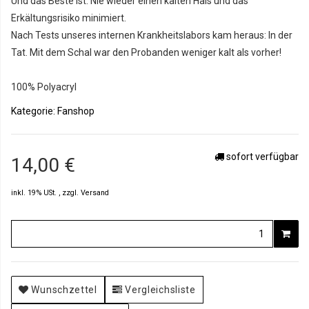
Und das Beste ist: Nie wieder einen kalten Hals und das
Erkältungsrisiko minimiert.
Nach Tests unseres internen Krankheitslabors kam heraus: In der
Tat. Mit dem Schal war den Probanden weniger kalt als vorher!
100% Polyacryl
Kategorie:
Fanshop
sofort verfügbar
14,00 €
inkl. 19% USt. , zzgl.
Versand
Wunschzettel
Vergleichsliste